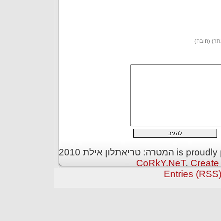
תר) (חובה)
 is proudly powered by
CoRkY.NeT
.
Create
Entries (RSS