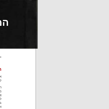
המט
«
ר
ק
ה
ב
צ
לש
ג
וס