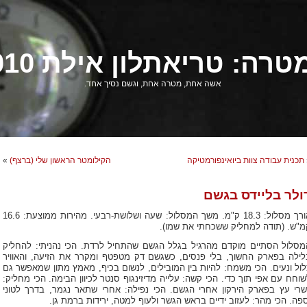
רה: טריאתלון אילת 2010
אשה אחת, מטרה אחת, וגשם נסיך אחד.
תכנית עבודה צוות ביואינפורמטיקה
הקילומטר הראשון שלי (ברצף)
»
ולר בליידס בגשם
אורך מסלול: 18.3 ק"מ. משך המסלול: שעה ושלושת-רבעי. מהירות ממוצעת: 16.6
מ"ש. (תודה למחליק ששכחתי את שמו).
מסלול הסתיים מוקדם מהרגיל בגלל הגשם שהתחיל לרדת. הכי נהניתי: להחליק
לילה בפארק החשוך, בלי פנסים, כשגשם דק מטפטף ומקרר את הזיעה, והאוויר
לול ונעים. הכי משמח: להיות בין המובילים, לנשום בכיף, מאמץ מתון שמאפשר גם
וחח עם אפי תוך כדי. הכי קשה: עלייה מדיזינגוף סנטר לכיוון הבימה. הכי מחליק:
שרי עץ בפארק הירקון אחרי הגשם. הכי נפילה: אחרי שתאר נגמר, בדרך לטוני
פה. הכי מהר: לעזוב ידיים בראש הגשר ולעוף למטה, ירידות ברמת גן.