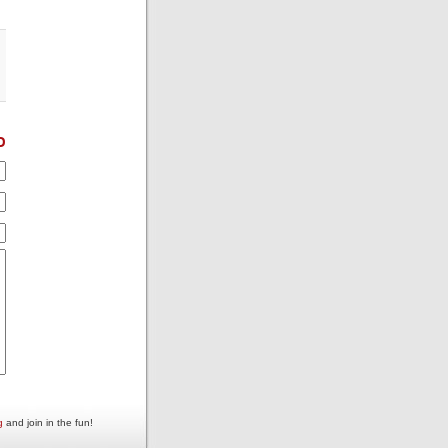
כ
g
and join in the fun!